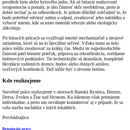
prerábok bytu alebo bytového jadra. Ak sú búracie realizované
svojpomocne a pomaly, je táto činnosť skôr neefektívna, preto je
dobré nechať ju na odborníkoch. Je pritom dôležité zohľadniť to, že
bude potrebné odviezť sutinu a odpad, zrealizovať jeho nakládku a
vybaviť miesto, kde sa tento materiál odvezie alebo ekologicky
zlikviduje.
Pri búracích prácach sa využívajú mnohé mechanizačné a strojové
zariadenia, ktoré sú na to špeciálne určené. Vďaka tomu sa tieto
práce môžu zrealizovať za krátky čas. Medzi tie najjednoduchšie
činnosti patrí búranie priečok, príprava na rekonštrukciu, rozbíjanie
betónových podkladov. Tie technickejšie sú demolácie, kompletné
likvidácie rodinných domov, budov alebo rôznych areálov,
oceľových konštrukcií. Tiež môže byť o drvenie betónu.
Kde realizujeme
Stavebné práce realizujeme v okresoch Banská Bystrica, Brezno,
Detva, Zvolen a Žiar nad Hronom. Ku klientom však pristujeme
individuálne, a preto nás neváhajte kontaktovať aj v prípade, že sa
vaša stavba nachádza v iných lokalitách.
Prechádzajúca
Betonárske práce