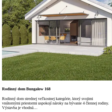
Rodinný dom Bungalow 168
Rodinný dom strednej veľkostnej kategórie, ktorý svojimi
vnútornými priestormi uspokojí nároky na bývanie 4 člennej rodiny.
Výstavba je vhodná…